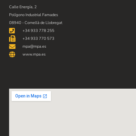
Calle Energía, 2
Polígono Industrial Famades
08940 - Cornellà de Llobregat
+34 933 778 255
+34 933 770 573
mpa@mpa.es
www.mpa.es